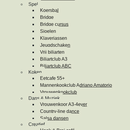
Spel
Koersbal
Bridge
Bridge cursus
Sjoelen
Klaverjassen
Jeugdschaken
Vrij biljarten
Biljartclub A3
Biljartclub ABC
Koken
Eetcafe 55+
Mannenkookclub Adriano Amatorio
Vrouwenkookclub
Dans & Muziek
Vrouwenkoor A3-4ever
Country-line dance
Salsa dansen
Creatief