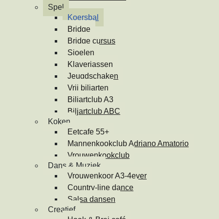
Spel
Koersbal
Bridge
Bridge cursus
Sjoelen
Klaverjassen
Jeugdschaken
Vrij biljarten
Biljartclub A3
Biljartclub ABC
Koken
Eetcafe 55+
Mannenkookclub Adriano Amatorio
Vrouwenkookclub
Dans & Muziek
Vrouwenkoor A3-4ever
Country-line dance
Salsa dansen
Creatief